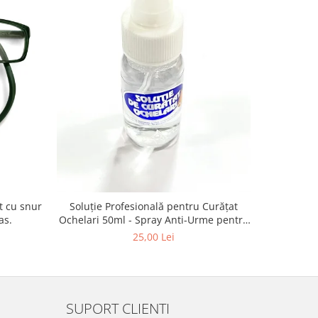
-13%
Vogue VO
Soluție Profesională pentru Curățat
as.
Ochelari 50ml - Spray Anti-Urme pentru
Lentile, Ecrane și Optică 50ml
4
25,00 Lei
SUPORT CLIENTI