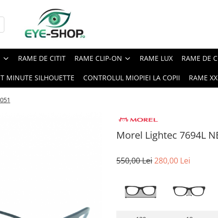
E
RAME DE CITIT
RAME CLIP-ON
RAME LUX
RAME DE C
ST MINUTE SILHOUETTE
CONTROLUL MIOPIEI LA COPII
RAME XXL
B051
Morel Lightec 7694L 
550,00 Lei
280,00 Lei