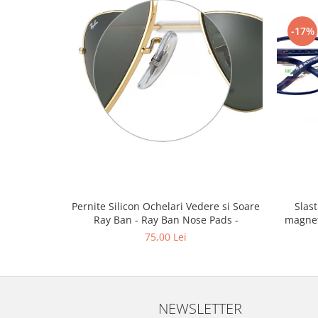
Emporio Armani
Escada
-17%
Furla
Gucci
Guess
Hackett London
Hugo Boss
J.F.Rey
Jaguar
Jean Louis Bertier
Just Cavalli
Pernite Silicon Ochelari Vedere si Soare
Slastik 
Miraflex
Ray Ban - Ray Ban Nose Pads -
magnet
Mondoo
75,00 Lei
Montblanc
Moonlight
Nina Ricci
Ocean
NEWSLETTER