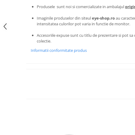
Carbon / Metal
Produsele sunt noi si comercializate in ambalajul
origi
Metal ( Aluminum )
Imaginile produselor din siteul
eye-shop.ro
au caracter
Metal + Plastic
intensitatea culorilor pot varia in functie de monitor.
Titan + Aur
Titan + silicon
Accesoriile expuse sunt cu titlu de prezentare si pot sa d
colectie.
Ultem
Informatii conformitate produs
Brand
Ana Hickmann
Ben.X
Blumarine
Carolina Herrera
Cazal
CK
Converse
Cubista
Diesel
Dunhill