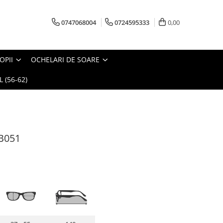
0747068004
0724595333
0,00
OPII
OCHELARI DE SOARE
 (56-62)
NB051