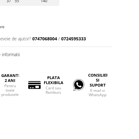
37 55
140
are
nevoie de ajutor?
0747068004
/
0724595333
informatii
CONSILIERE
GARANTIE
PLATA
SI
2 ANI
FLEXIBILA
SUPORT
Pentru
Card sau
toate
E-mail si
Ramburs
produsele
WhatsApp