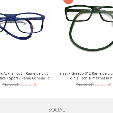
Slastik Greedo 012 Rame de citit cu snur
Acknar-006 - Rame de citit
din silicon si magnet la n
ice / Sport / Rame Ochelari de
Vedere Slastik
420,00 Lei
350,00 Lei
420,00 Lei
350,00 Lei
SOCIAL