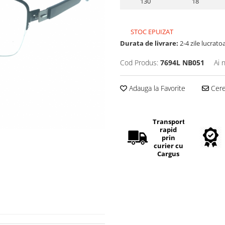
130
18
STOC EPUIZAT
Durata de livrare:
2-4 zile lucrato
Cod Produs:
7694L NB051
Ai 
Adauga la Favorite
Cere 
Transport
rapid
prin
curier cu
Cargus