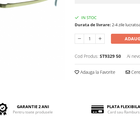
IN STOC
Durata de livrare:
2-4 zile lucrato
ADAUG
Cod Produs:
ST9329 50
Ai nev
Adauga la Favorite
Cere 
GARANTIE 2 ANI
PLATA FLEXIBIL
Pentru toate produsele
Card sau Ramburs