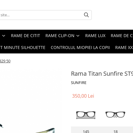
E
RAME DE CITIT
RAME CLIP-ON
RAME LUX
RAME DE C
ST MINUTE SILHOUETTE
CONTROLUL MIOPIEI LA COPII
RAME XXL
329 50
Rama Titan Sunfire ST
SUNFIRE
350,00 Lei
145
18