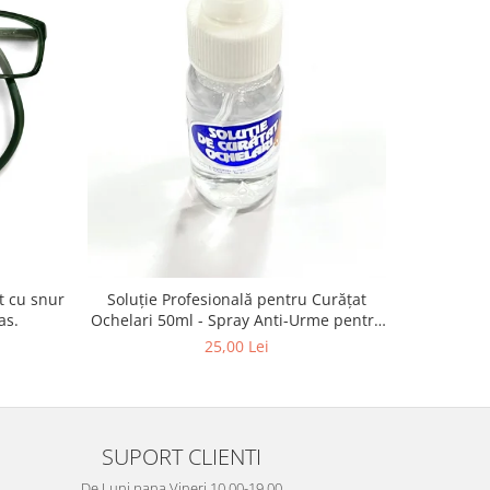
-13%
Vogue VO
Soluție Profesională pentru Curățat
as.
Ochelari 50ml - Spray Anti-Urme pentru
Lentile, Ecrane și Optică 50ml
4
25,00 Lei
SUPORT CLIENTI
De Luni pana Vineri 10.00-19.00