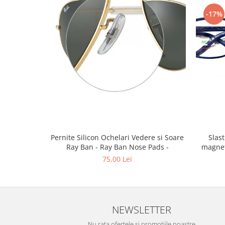
Emporio Armani
-17%
Escada
Furla
Gucci
Guess
Hackett London
Hugo Boss
J.F.Rey
Jaguar
Jean Louis Bertier
Just Cavalli
Pernite Silicon Ochelari Vedere si Soare
Slastik 
Ray Ban - Ray Ban Nose Pads -
magnet
Miraflex
75,00 Lei
Mondoo
Montblanc
Moonlight
Nina Ricci
NEWSLETTER
Ocean
Nu rata ofertele si promotiile noastre