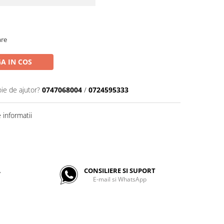
are
A IN COS
oie de ajutor?
0747068004
/
0724595333
informatii
A
CONSILIERE SI SUPORT
E-mail si WhatsApp