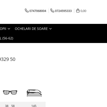
0747068004
0724595333
0,00
OPII
OCHELARI DE SOARE
 (56-62)
9329 50
38 58
145