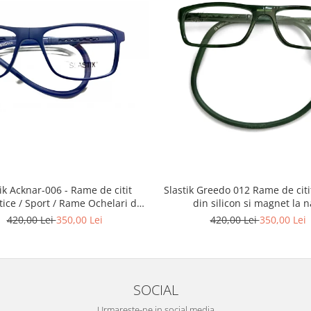
Slastik Greedo 012 Rame de citit cu snur
Acknar-006 - Rame de citit
din silicon si magnet la n
ice / Sport / Rame Ochelari de
Vedere Slastik
420,00 Lei
350,00 Lei
420,00 Lei
350,00 Lei
SOCIAL
Urmareste-ne in social media