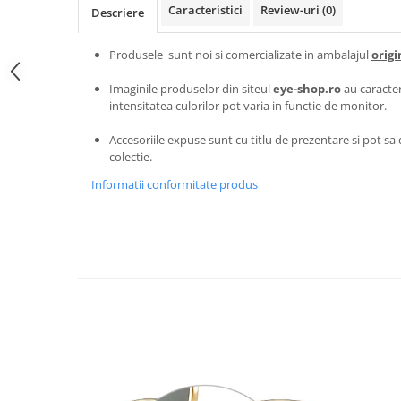
Carbon / Metal
Caracteristici
Review-uri
(0)
Descriere
Metal ( Aluminum )
Produsele sunt noi si comercializate in ambalajul
origi
Metal + Plastic
Titan + Aur
Imaginile produselor din siteul
eye-shop.ro
au caracter
Titan + silicon
intensitatea culorilor pot varia in functie de monitor.
Ultem
Accesoriile expuse sunt cu titlu de prezentare si pot sa d
Brand
colectie.
Ana Hickmann
Informatii conformitate produs
Ben.X
Blumarine
Carolina Herrera
Cazal
CK
Converse
Cubista
Diesel
Dunhill