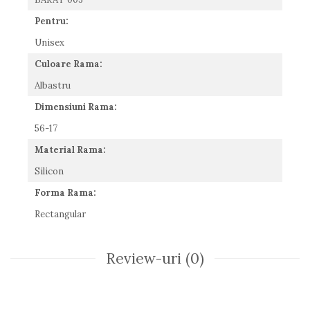
Romeo Careye
Pentru:
Silhouette
Unisex
Slastik
Stepper Titan
Culoare Rama:
Sunfire
Albastru
Swarovski
Dimensiuni Rama:
Titanflex
56-17
TOUS
Versace
Material Rama:
Vogue
Silicon
Zeiss
Forma Rama:
Rectangular
Review-uri
(0)