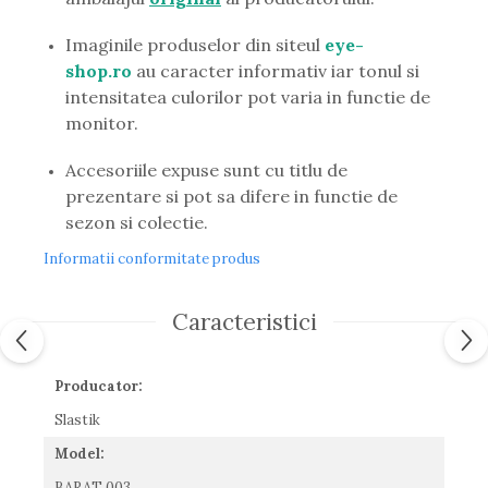
Guess
Hackett London
Imaginile produselor din siteul
eye-
Hugo Boss
shop.ro
au caracter informativ iar tonul si
J.F.Rey
intensitatea culorilor pot varia in functie de
Jaguar
monitor.
Jean Louis Bertier
Accesoriile expuse sunt cu titlu de
Just Cavalli
prezentare si pot sa difere in functie de
Miraflex
sezon si colectie.
Mondoo
Montblanc
Informatii conformitate produs
Moonlight
Nina Ricci
Caracteristici
Ocean
Point
Polaroid
Producator:
Police
Slastik
Porsche Design
Model:
Puma
Ray Ban
BARAT 003