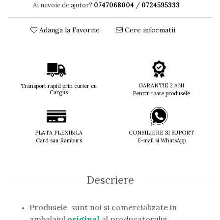
Ai nevoie de ajutor?
0747068004
/
0724595333
Titan + Aur
Titan + silicon
Adauga la Favorite
Cere informatii
Ultem
Brand
Ana Hickmann
Ben.X
Blumarine
GARANTIE 2 ANI
Transport rapid prin curier cu
Cargus
Pentru toate produsele
Carolina Herrera
Cazal
CK
Converse
PLATA FLEXIBILA
CONSILIERE SI SUPORT
Card sau Ramburs
E-mail si WhatsApp
Cubista
Diesel
Dunhill
Descriere
Emporio Armani
Escada
Furla
Produsele sunt noi si comercializate in
Gucci
ambalajul
original
al producatorului.