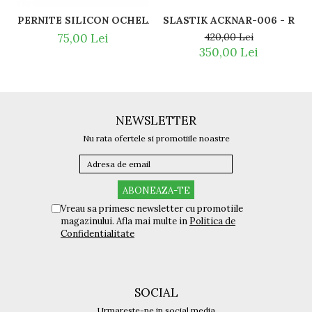
SLASTI
PERNITE SILICON OCHELARI VEDERE SI SOARE RAY BAN 
420,00 Lei
75,00 Lei
350,00 Lei
NEWSLETTER
Nu rata ofertele si promotiile noastre
Vreau sa primesc newsletter cu promotiile
magazinului. Afla mai multe in
Politica de
Confidentialitate
SOCIAL
Urmareste-ne in social media