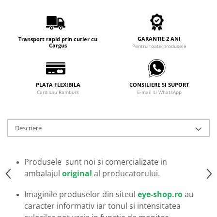
Carbon / Metal
Metal ( Aluminum )
Metal + Plastic
GARANTIE 2 ANI
Transport rapid prin curier cu
Titan + Aur
Cargus
Pentru toate produsele
Titan + silicon
Ultem
Brand
PLATA FLEXIBILA
CONSILIERE SI SUPORT
Card sau Ramburs
E-mail si WhatsApp
Ana Hickmann
Ben.X
Blumarine
Descriere
Carolina Herrera
Cazal
CK
Produsele sunt noi si comercializate in
Converse
ambalajul
original
al producatorului.
Cubista
Imaginile produselor din siteul
eye-shop.ro
au
Diesel
caracter informativ iar tonul si intensitatea
Dunhill