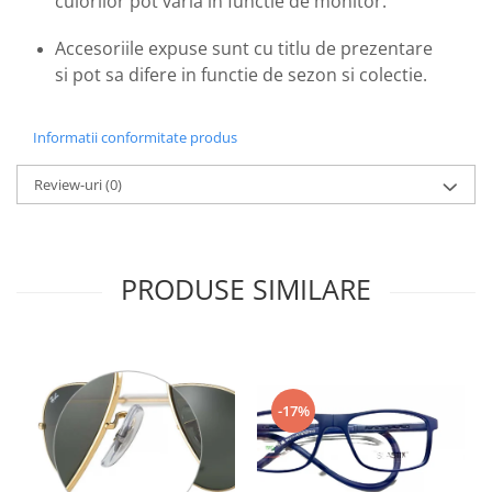
culorilor pot varia in functie de monitor.
Emporio Armani
Escada
Accesoriile expuse sunt cu titlu de prezentare
Furla
si pot sa difere in functie de sezon si colectie.
Gucci
Guess
Informatii conformitate produs
Hackett London
Hugo Boss
Review-uri
(0)
J.F.Rey
Jaguar
Jean Louis Bertier
PRODUSE SIMILARE
Just Cavalli
Miraflex
Mondoo
Montblanc
-17%
Moonlight
Nina Ricci
Ocean