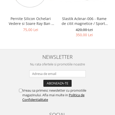
Point
Polaroid
Police
Slastik Acknar-006 - Rame
Pernite Silicon Ochelari
Porsche Design
de citit magnetice / Sport /
Vedere si Soare Ray Ban -
Puma
Rame Ochelari de Vedere
Ray Ban Nose Pads -
420,00 Lei
75,00 Lei
Slastik
Ray Ban
350,00 Lei
Romeo Careye
Silhouette
Slastik
NEWSLETTER
Stepper Titan
Nu rata ofertele si promotiile noastre
Sunfire
Swarovski
Titanflex
TOUS
Vreau sa primesc newsletter cu promotiile
Versace
magazinului. Afla mai multe in
Politica de
Confidentialitate
Vogue
Zeiss
SOCIAL