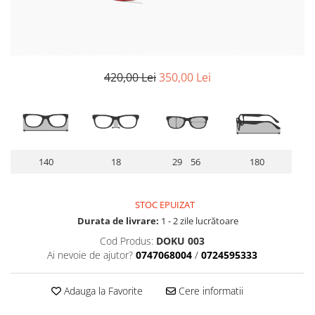
Lentile Subtiate
Patrati
Lentile 1.60
Cat Eye
Lentile 1.67
Butterfly
Lentile 1.70
Supradimensionati
420,00 Lei
350,00 Lei
Lentile 1.74
Browline
Lentile 1.76 AS
Dreptunghiulari
Lentile Heliomate ( Fotocromatice
Ovali
)
Polygonal
Lentile De Soare cu Dioptrii sau
Trapez
140
18
29 56
180
Fara
Material
Lentile cu Antireflex
Plastic + Acetat
STOC EPUIZAT
Lentile Bifocale
Metal
Durata de livrare:
1 - 2 zile lucrătoare
Lentile Prismatice ( Pentru
Titan
Cod Produs:
DOKU 003
Strabism )
Silicon
Ai nevoie de ajutor?
0747068004
/
0724595333
Lentile destinate Conducatorilor
Lemn
Auto
Aur
Adauga la Favorite
Cere informatii
ESSILOR Stellest
Acetat / Carbon