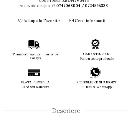
Cod Produs:
RB2447v 5494
Ai nevoie de ajutor?
0747068004
/
0724595333
Titan + Aur
Titan + silicon
Adauga la Favorite
Cere informatii
Ultem
Brand
Ana Hickmann
Ben.X
Blumarine
GARANTIE 2 ANI
Transport rapid prin curier cu
Carolina Herrera
Cargus
Pentru toate produsele
Cazal
CK
Converse
PLATA FLEXIBILA
CONSILIERE SI SUPORT
Cubista
Card sau Ramburs
E-mail si WhatsApp
Diesel
Dunhill
Emporio Armani
Descriere
Escada
Furla
Gucci