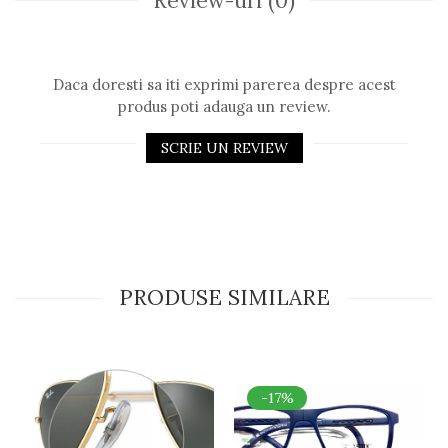
Review-uri
(0)
Romeo Careye
Silhouette
Slastik
Daca doresti sa iti exprimi parerea despre acest
Stepper Titan
produs poti adauga un review.
Sunfire
Swarovski
SCRIE UN REVIEW
Titanflex
TOUS
Versace
Vogue
Zeiss
PRODUSE SIMILARE
-17%