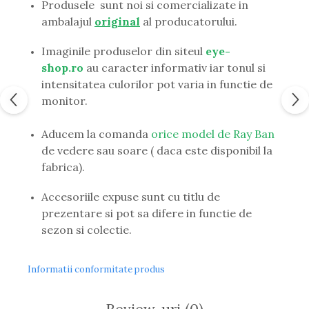
Produsele sunt noi si comercializate in
Guess
ambalajul
original
al producatorului.
Hackett London
Hugo Boss
Imaginile produselor din siteul
eye-
J.F.Rey
shop.ro
au caracter informativ iar tonul si
Jaguar
intensitatea culorilor pot varia in functie de
Jean Louis Bertier
monitor.
Just Cavalli
Miraflex
Aducem la comanda
orice model de Ray Ban
Mondoo
de vedere sau soare ( daca este disponibil la
Montblanc
fabrica).
Moonlight
Nina Ricci
Accesoriile expuse sunt cu titlu de
Ocean
prezentare si pot sa difere in functie de
Point
sezon si colectie.
Polaroid
Police
Informatii conformitate produs
Porsche Design
Puma
Ray Ban