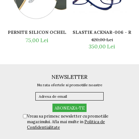
SLASTI
PERNITE SILICON OCHELARI VEDERE SI SOARE RAY BAN 
420,00 Lei
75,00 Lei
350,00 Lei
NEWSLETTER
Nu rata ofertele si promotiile noastre
Vreau sa primesc newsletter cu promotiile
magazinului. Afla mai multe in
Politica de
Confidentialitate