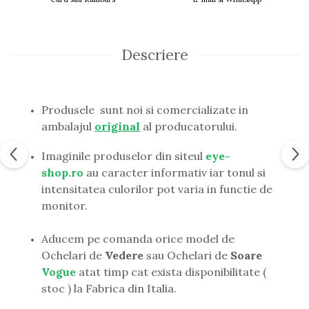
Guess
Hackett London
Hugo Boss
Descriere
J.F.Rey
Jaguar
Jean Louis Bertier
Just Cavalli
Produsele sunt noi si comercializate in
Miraflex
ambalajul
original
al producatorului.
Mondoo
Imaginile produselor din siteul
eye-
Montblanc
shop.ro
au caracter informativ iar tonul si
Moonlight
intensitatea culorilor pot varia in functie de
Nina Ricci
monitor.
Ocean
Point
Aducem pe comanda orice model de
Polaroid
Ochelari de
Vedere
sau Ochelari de
Soare
Police
Vogue
atat timp cat exista disponibilitate (
Porsche Design
stoc ) la Fabrica din Italia.
Puma
Ray Ban