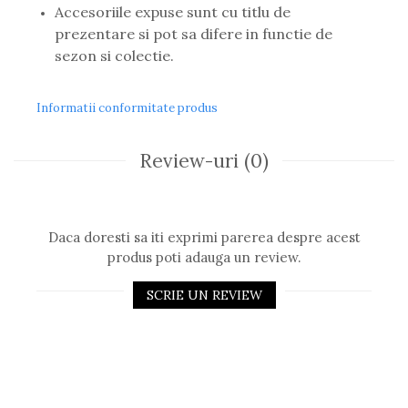
Accesoriile expuse sunt cu titlu de
Romeo Careye
prezentare si pot sa difere in functie de
Silhouette
sezon si colectie.
Slastik
Stepper Titan
Sunfire
Informatii conformitate produs
Swarovski
Titanflex
Review-uri
(0)
TOUS
Versace
Vogue
Daca doresti sa iti exprimi parerea despre acest
Zeiss
produs poti adauga un review.
SCRIE UN REVIEW