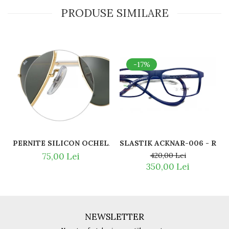
PRODUSE SIMILARE
-17%
SLASTI
PERNITE SILICON OCHELARI VEDERE SI SOARE RAY BAN 
420,00 Lei
75,00 Lei
350,00 Lei
NEWSLETTER