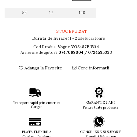
Titan + Aur
52
17
140
Titan + silicon
Ultem
Brand
STOC EPUIZAT
Ana Hickmann
Durata de livrare:
1 - 2 zile lucrătoare
Ben.X
Cod Produs:
Vogue VO5487B W44
Ai nevoie de ajutor?
0747068004
/
0724595333
Blumarine
Carolina Herrera
Cazal
Adauga la Favorite
Cere informatii
CK
Converse
Cubista
Diesel
GARANTIE 2 ANI
Transport rapid prin curier cu
Dunhill
Cargus
Pentru toate produsele
Emporio Armani
Escada
Furla
PLATA FLEXIBILA
CONSILIERE SI SUPORT
Gucci
Card sau Ramburs
E-mail si WhatsApp