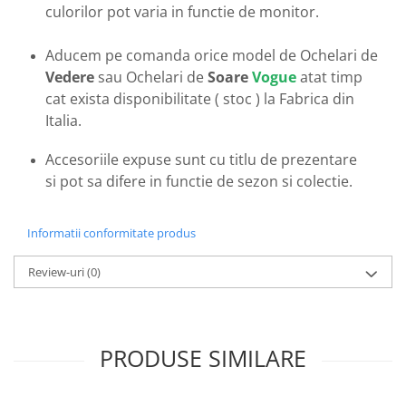
Emporio Armani
culorilor pot varia in functie de monitor.
Escada
Aducem pe comanda orice model de Ochelari de
Furla
Vedere
sau Ochelari de
Soare
Vogue
atat timp
Gucci
cat exista disponibilitate ( stoc ) la Fabrica din
Guess
Italia.
Hackett London
Hugo Boss
Accesoriile expuse sunt cu titlu de prezentare
J.F.Rey
si pot sa difere in functie de sezon si colectie.
Jaguar
Jean Louis Bertier
Informatii conformitate produs
Just Cavalli
Miraflex
Review-uri
(0)
Mondoo
Montblanc
Moonlight
PRODUSE SIMILARE
Nina Ricci
Ocean