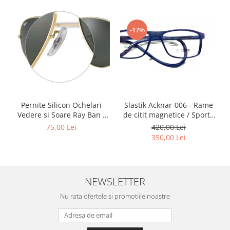
Point
Polaroid
Police
-17%
Porsche Design
Puma
Ray Ban
Romeo Careye
Silhouette
Slastik Acknar-006 - Rame
Pernite Silicon Ochelari
Slastik
de citit magnetice / Sport /
Vedere si Soare Ray Ban -
Stepper Titan
Rame Ochelari de Vedere
Ray Ban Nose Pads -
420,00 Lei
75,00 Lei
Slastik
Sunfire
350,00 Lei
Swarovski
Titanflex
TOUS
NEWSLETTER
Versace
Nu rata ofertele si promotiile noastre
Vogue
Zeiss