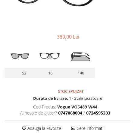
Lentile Subtiate
Patrati
Lentile 1.60
Cat Eye
Lentile 1.67
Butterfly
Lentile 1.70
Supradimensionati
Lentile 1.74
Browline
380,00 Lei
Lentile 1.76 AS
Dreptunghiulari
Lentile Heliomate ( Fotocromatice
Ovali
)
Polygonal
Lentile De Soare cu Dioptrii sau
Trapez
Fara
52
16
140
Material
Lentile cu Antireflex
Plastic + Acetat
Lentile Bifocale
STOC EPUIZAT
Metal
Lentile Prismatice ( Pentru
Durata de livrare:
1 - 2 zile lucrătoare
Titan
Strabism )
Cod Produs:
Vogue VO5489 W44
Silicon
Ai nevoie de ajutor?
0747068004
/
0724595333
Lentile destinate Conducatorilor
Lemn
Auto
Aur
Adauga la Favorite
Cere informatii
ESSILOR Stellest
Acetat / Carbon