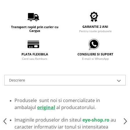
Carbon / Metal
Metal ( Aluminum )
Metal + Plastic
Titan + Aur
GARANTIE 2 ANI
Transport rapid prin curier cu
Cargus
Pentru toate produsele
Titan + silicon
Ultem
Brand
PLATA FLEXIBILA
CONSILIERE SI SUPORT
Ana Hickmann
Card sau Ramburs
E-mail si WhatsApp
Ben.X
Blumarine
Descriere
Carolina Herrera
Cazal
CK
Produsele sunt noi si comercializate in
Converse
ambalajul
original
al producatorului.
Cubista
Diesel
Imaginile produselor din siteul
eye-shop.ro
au
Dunhill
caracter informativ iar tonul si intensitatea