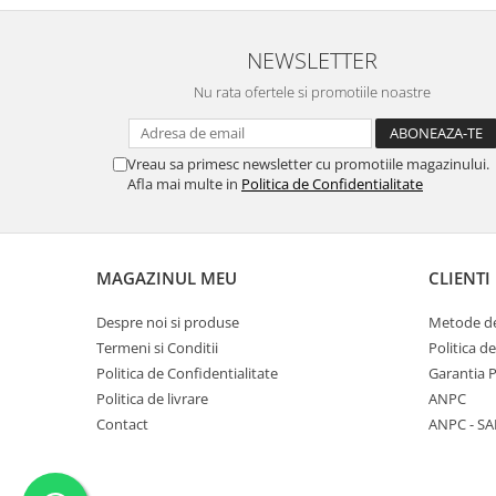
Point
Polaroid
NEWSLETTER
Police
Porsche Design
Nu rata ofertele si promotiile noastre
Puma
Ray Ban
Vreau sa primesc newsletter cu promotiile magazinului.
Romeo Careye
Afla mai multe in
Politica de Confidentialitate
Silhouette
Slastik
Stepper Titan
MAGAZINUL MEU
CLIENTI
Sunfire
Swarovski
Despre noi si produse
Metode de
Termeni si Conditii
Politica d
Titanflex
Politica de Confidentialitate
Garantia 
TOUS
Politica de livrare
ANPC
Versace
Contact
ANPC - SA
Vogue
Zeiss