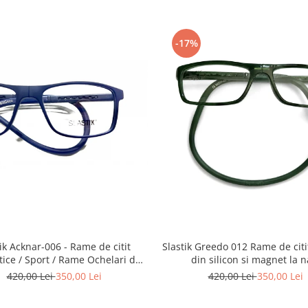
-17%
Slastik Greedo 012 Rame de citit cu snur
Acknar-006 - Rame de citit
din silicon si magnet la n
ice / Sport / Rame Ochelari de
Vedere Slastik
420,00 Lei
350,00 Lei
420,00 Lei
350,00 Lei