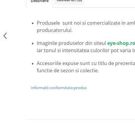
Descriere
Carbon / Metal
Metal ( Aluminum )
Metal + Plastic
Produsele sunt noi si comercializate in am
Titan + Aur
producatorului.
Titan + silicon
Imaginile produselor din siteul
eye-shop.r
Ultem
iar tonul si intensitatea culorilor pot varia 
Brand
Ana Hickmann
Accesoriile expuse sunt cu titlu de prezentar
Ben.X
functie de sezon si colectie.
Blumarine
Carolina Herrera
Informatii conformitate produs
Cazal
CK
Converse
Cubista
Diesel
Dunhill