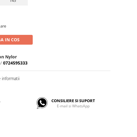
145
oare
A IN COS
ion Nylor
/
0724595333
informatii
A
CONSILIERE SI SUPORT
E-mail si WhatsApp