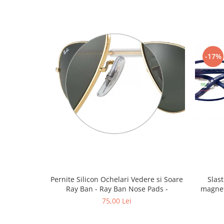
Emporio Armani
Escada
Furla
Gucci
-17%
Guess
Hackett London
Hugo Boss
J.F.Rey
Jaguar
Jean Louis Bertier
Just Cavalli
Miraflex
Mondoo
Montblanc
Pernite Silicon Ochelari Vedere si Soare
Slastik 
Moonlight
Ray Ban - Ray Ban Nose Pads -
magnet
Nina Ricci
75,00 Lei
Ocean