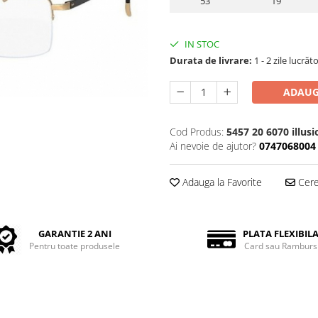
53
19
IN STOC
Durata de livrare:
1 - 2 zile lucrăt
ADAUG
Cod Produs:
5457 20 6070 illus
Ai nevoie de ajutor?
0747068004
Adauga la Favorite
Cere 
GARANTIE 2 ANI
PLATA FLEXIBIL
Pentru toate produsele
Card sau Ramburs