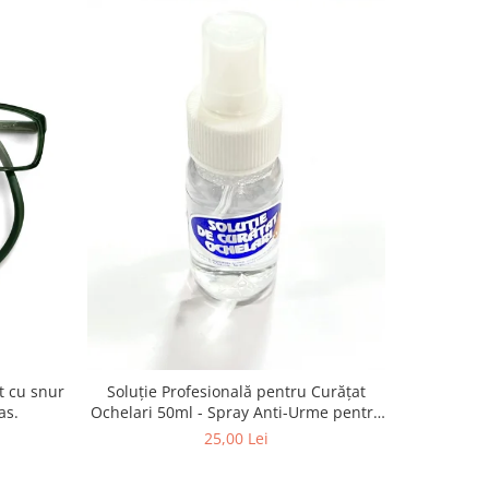
-13%
Vogue VO
Soluție Profesională pentru Curățat
as.
Ochelari 50ml - Spray Anti-Urme pentru
Lentile, Ecrane și Optică 50ml
4
25,00 Lei