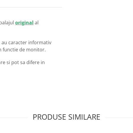
balajul
original
al
o
au caracter informativ
in functie de monitor.
e si pot sa difere in
PRODUSE SIMILARE