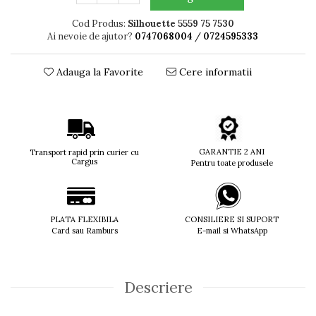
Titan + Aur
Cod Produs:
Silhouette 5559 75 7530
Titan + silicon
Ai nevoie de ajutor?
0747068004
/
0724595333
Ultem
Brand
Adauga la Favorite
Cere informatii
Ana Hickmann
Ben.X
Blumarine
Carolina Herrera
GARANTIE 2 ANI
Transport rapid prin curier cu
Cazal
Cargus
Pentru toate produsele
CK
Converse
Cubista
PLATA FLEXIBILA
CONSILIERE SI SUPORT
Diesel
Card sau Ramburs
E-mail si WhatsApp
Dunhill
Emporio Armani
Escada
Descriere
Furla
Gucci