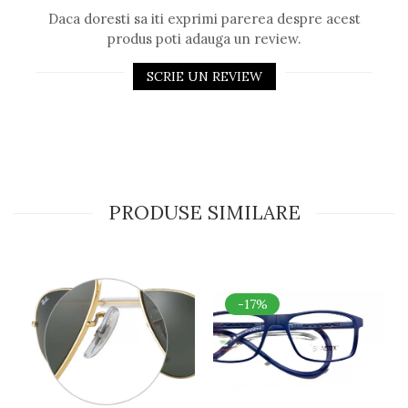
Daca doresti sa iti exprimi parerea despre acest
Romeo Careye
produs poti adauga un review.
Silhouette
Slastik
SCRIE UN REVIEW
Stepper Titan
Sunfire
Swarovski
Titanflex
TOUS
Versace
PRODUSE SIMILARE
Vogue
Zeiss
-17%