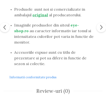
Guess
Hackett London
Produsele sunt noi si comercializate in
Hugo Boss
ambalajul
original
al producatorului.
J.F.Rey
Imaginile produselor din siteul
eye-
Jaguar
shop.ro
au caracter informativ iar tonul si
Jean Louis Bertier
intensitatea culorilor pot varia in functie de
Just Cavalli
monitor.
Miraflex
Mondoo
Accesoriile expuse sunt cu titlu de
Montblanc
prezentare si pot sa difere in functie de
Moonlight
sezon si colectie.
Nina Ricci
Ocean
Point
Informatii conformitate produs
Polaroid
Police
Review-uri
(0)
Porsche Design
Puma
Ray Ban