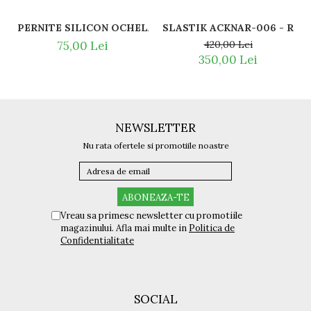
SLASTI
PERNITE SILICON OCHELARI VEDERE SI SOARE RAY BAN 
420,00 Lei
75,00 Lei
350,00 Lei
NEWSLETTER
Nu rata ofertele si promotiile noastre
Vreau sa primesc newsletter cu promotiile
magazinului. Afla mai multe in
Politica de
Confidentialitate
SOCIAL