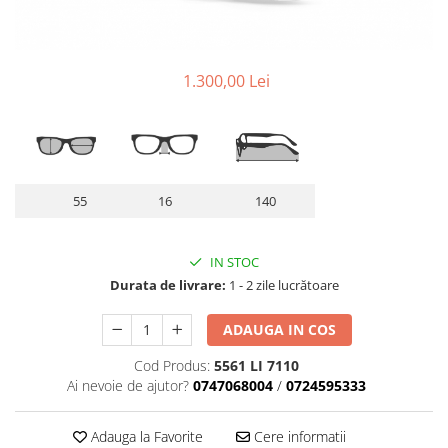
Lentile Subtiate
Patrati
Lentile 1.60
Cat Eye
Lentile 1.67
Butterfly
1.300,00 Lei
Lentile 1.70
Supradimensionati
Lentile 1.74
Browline
Lentile 1.76 AS
Dreptunghiulari
Lentile Heliomate ( Fotocromatice
Ovali
)
Polygonal
55
16
140
Lentile De Soare cu Dioptrii sau
Trapez
Fara
Material
IN STOC
Lentile cu Antireflex
Plastic + Acetat
Durata de livrare:
1 - 2 zile lucrătoare
Lentile Bifocale
Metal
Lentile Prismatice ( Pentru
Titan
ADAUGA IN COS
Strabism )
Silicon
Cod Produs:
5561 LI 7110
Lentile destinate Conducatorilor
Lemn
Ai nevoie de ajutor?
0747068004
/
0724595333
Auto
Aur
ESSILOR Stellest
Acetat / Carbon
Adauga la Favorite
Cere informatii