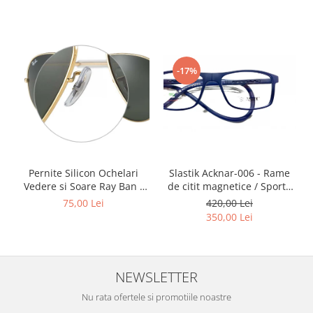
Point
Polaroid
Police
Porsche Design
-17%
Puma
Ray Ban
Romeo Careye
Silhouette
Slastik
Stepper Titan
Slastik Acknar-006 - Rame
Pernite Silicon Ochelari
Sunfire
de citit magnetice / Sport /
Vedere si Soare Ray Ban -
Rame Ochelari de Vedere
Ray Ban Nose Pads -
Swarovski
420,00 Lei
75,00 Lei
Slastik
350,00 Lei
Titanflex
TOUS
Versace
NEWSLETTER
Vogue
Zeiss
Nu rata ofertele si promotiile noastre