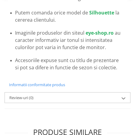
Emporio Armani
Escada
Putem comanda orice model de
Silhouette
la
Furla
cererea clientului.
Gucci
Imaginile produselor din siteul
eye-shop.ro
au
Guess
caracter informativ iar tonul si intensitatea
Hackett London
culorilor pot varia in functie de monitor.
Hugo Boss
J.F.Rey
Accesoriile expuse sunt cu titlu de prezentare
Jaguar
si pot sa difere in functie de sezon si colectie.
Jean Louis Bertier
Just Cavalli
Informatii conformitate produs
Miraflex
Mondoo
Review-uri
(0)
Montblanc
Moonlight
Nina Ricci
Ocean
PRODUSE SIMILARE