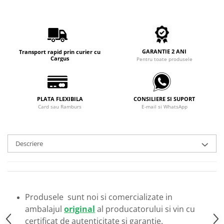
Carbon / Metal
Metal ( Aluminum )
Metal + Plastic
Titan + Aur
GARANTIE 2 ANI
Transport rapid prin curier cu
Titan + silicon
Cargus
Pentru toate produsele
Ultem
Brand
Ana Hickmann
PLATA FLEXIBILA
CONSILIERE SI SUPORT
Card sau Ramburs
E-mail si WhatsApp
Ben.X
Blumarine
Carolina Herrera
Descriere
Cazal
CK
Converse
Cubista
Produsele sunt noi si comercializate in
Diesel
ambalajul
original
al producatorului si vin cu
Dunhill
certificat de autenticitate si garantie.