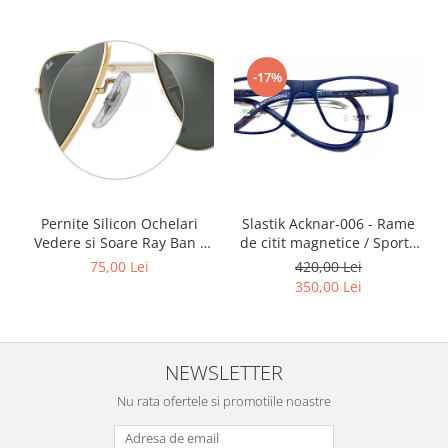
Point
Polaroid
Police
-17%
Porsche Design
Puma
Ray Ban
Romeo Careye
Silhouette
Slastik
Slastik Acknar-006 - Rame
Pernite Silicon Ochelari
Stepper Titan
de citit magnetice / Sport /
Vedere si Soare Ray Ban -
Rame Ochelari de Vedere
Ray Ban Nose Pads -
Sunfire
420,00 Lei
75,00 Lei
Slastik
350,00 Lei
Swarovski
Titanflex
TOUS
NEWSLETTER
Versace
Vogue
Nu rata ofertele si promotiile noastre
Zeiss