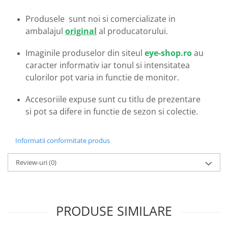
Emporio Armani
Produsele sunt noi si comercializate in
Escada
ambalajul
original
al producatorului.
Furla
Gucci
Imaginile produselor din siteul
eye-shop.ro
au
Guess
caracter informativ iar tonul si intensitatea
Hackett London
culorilor pot varia in functie de monitor.
Hugo Boss
J.F.Rey
Accesoriile expuse sunt cu titlu de prezentare
si pot sa difere in functie de sezon si colectie.
Jaguar
Jean Louis Bertier
Just Cavalli
Informatii conformitate produs
Miraflex
Review-uri
(0)
Mondoo
Montblanc
Moonlight
Nina Ricci
PRODUSE SIMILARE
Ocean