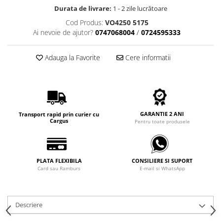
Carbon / Metal
Durata de livrare:
1 - 2 zile lucrătoare
Metal ( Aluminum )
Cod Produs:
VO4250 5175
Metal + Plastic
Ai nevoie de ajutor?
0747068004
/
0724595333
Titan + Aur
Titan + silicon
Adauga la Favorite
Cere informatii
Ultem
Brand
Ana Hickmann
Ben.X
GARANTIE 2 ANI
Transport rapid prin curier cu
Cargus
Pentru toate produsele
Blumarine
Carolina Herrera
Cazal
PLATA FLEXIBILA
CONSILIERE SI SUPORT
CK
Card sau Ramburs
E-mail si WhatsApp
Converse
Cubista
Diesel
Descriere
Dunhill