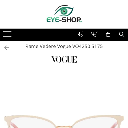
Lentile de Ochelari
Rame Ochelari Vedere
Rame Clip-On
Rame de Copii
Ochelari de Soare
Accesorii si Reparatii
Hoya MiYoSmart - Controlul
Gen
Brand
Rame MiraFlex - indestructibile
Brand
Reparatii / Piese Silhouette
1
2
Miopiei
Unisex
Ben.X
Rame Copii Puma
Dolce&Gabbana
Reparatii / Piese Ray Ban
Lentile Filtru Monitor ( Lumina
Rame Vedere Vogue VO4250 5175
Dama
Dx Creative
Emporio Armani
Rame Copii Vogue
Reparatii Versace / Emporio
Albastra Violet )
Armani
Barbati
Emporio Armani
Porsche Design Soare
Rame cu Clip-On pentru copii
Lentile Premium 1.5
Copii
Jaguar ClipOn
Puma
Tocuri
Ray Ban Kids
Lentile Premium Subtiate 1.60
Tip Rama
Jean Louis Bertier
Ray Ban
Snururi
Lentile Premium Subtiate 1.67
Versace Kids
Mondoo
Titan Romeo
Rama Intreaga
Solutie Curatare
Lentile Premium Subtiate 1.70 AS
Ocean Ultem
Versace Soare
Rama cu Fir
Lentile Premium Subtiate 1.74
Alte accesorii
Point
Vogue
Fara rama
Lentile Progresive
Lavete MicroFibra Ochelari si
Romeo Careye
Forma
Foto/Video
Lentile Premium cu Camp Larg
ClipOn Barbati
Rectangular
Lupe Optice
Lentile Premium cu Camp Mediu
ClipOn Dama
Aviator (Pilot)
Lentile Economic
Rotunzi