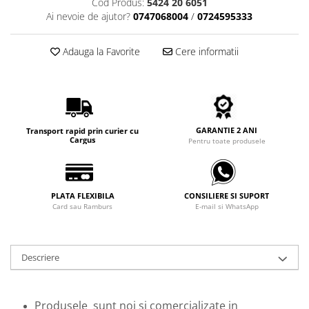
Cod Produs:
5424 20 6051
Carbon / Metal
Ai nevoie de ajutor?
0747068004
/
0724595333
Metal ( Aluminum )
Metal + Plastic
Adauga la Favorite
Cere informatii
Titan + Aur
Titan + silicon
Ultem
Brand
GARANTIE 2 ANI
Transport rapid prin curier cu
Ana Hickmann
Cargus
Pentru toate produsele
Ben.X
Blumarine
Carolina Herrera
PLATA FLEXIBILA
CONSILIERE SI SUPORT
Card sau Ramburs
E-mail si WhatsApp
Cazal
CK
Converse
Descriere
Cubista
Diesel
Dunhill
Produsele sunt noi si comercializate in