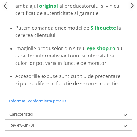
Emporio Armani
ambalajul
original
al producatorului si vin cu
Escada
certificat de autenticitate si garantie.
Furla
Gucci
Putem comanda orice model de
Silhouette
la
cererea clientului.
Guess
Hackett London
Imaginile produselor din siteul
eye-shop.ro
au
Hugo Boss
caracter informativ iar tonul si intensitatea
J.F.Rey
culorilor pot varia in functie de monitor.
Jaguar
Jean Louis Bertier
Accesoriile expuse sunt cu titlu de prezentare
Just Cavalli
si pot sa difere in functie de sezon si colectie.
Miraflex
Mondoo
Informatii conformitate produs
Montblanc
Caracteristici
Moonlight
Nina Ricci
Review-uri
(0)
Ocean