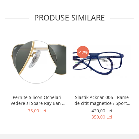
Point
Polaroid
PRODUSE SIMILARE
Police
Porsche Design
Puma
Ray Ban
Romeo Careye
-17%
Silhouette
Slastik
Stepper Titan
Sunfire
Swarovski
Slastik Acknar-006 - Rame
Pernite Silicon Ochelari
Titanflex
de citit magnetice / Sport /
Vedere si Soare Ray Ban -
TOUS
Rame Ochelari de Vedere
Ray Ban Nose Pads -
420,00 Lei
75,00 Lei
Versace
Slastik
350,00 Lei
Vogue
Zeiss