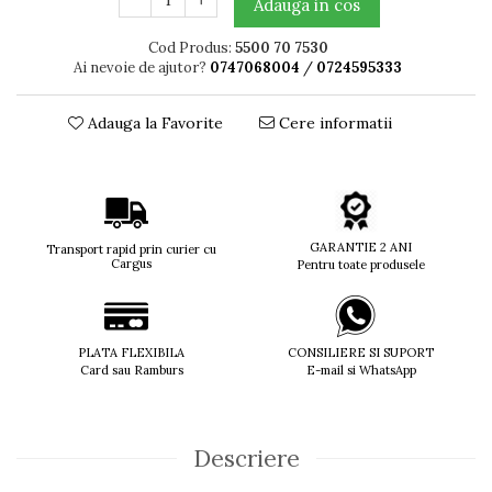
Adauga in cos
Titan + Aur
Cod Produs:
5500 70 7530
Titan + silicon
Ai nevoie de ajutor?
0747068004
/
0724595333
Ultem
Brand
Adauga la Favorite
Cere informatii
Ana Hickmann
Ben.X
Blumarine
Carolina Herrera
Cazal
GARANTIE 2 ANI
Transport rapid prin curier cu
Cargus
Pentru toate produsele
CK
Converse
Cubista
Diesel
PLATA FLEXIBILA
CONSILIERE SI SUPORT
Card sau Ramburs
E-mail si WhatsApp
Dunhill
Emporio Armani
Escada
Furla
Descriere
Gucci