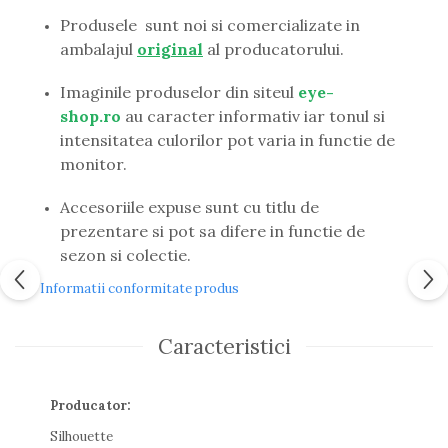
Guess
Produsele sunt noi si comercializate in
Hackett London
ambalajul
original
al producatorului.
Hugo Boss
J.F.Rey
Imaginile produselor din siteul
eye-
Jaguar
shop.ro
au caracter informativ iar tonul si
Jean Louis Bertier
intensitatea culorilor pot varia in functie de
Just Cavalli
monitor.
Miraflex
Mondoo
Accesoriile expuse sunt cu titlu de
Montblanc
prezentare si pot sa difere in functie de
Moonlight
sezon si colectie.
Nina Ricci
Informatii conformitate produs
Ocean
Point
Caracteristici
Polaroid
Police
Porsche Design
Producator:
Puma
Silhouette
Ray Ban