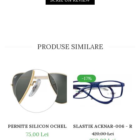
SCRIE UN REVIEW
PRODUSE SIMILARE
-17%
SLASTI
PERNITE SILICON OCHELARI VEDERE SI SOARE RAY BAN 
420,00 Lei
75,00 Lei