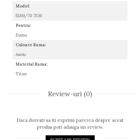
Romeo Careye
Model:
Silhouette
5500/70 7530
Slastik
Pentru:
Stepper Titan
Dama
Sunfire
Swarovski
Culoare Rama:
Titanflex
Auriu
TOUS
Material Rama:
Versace
Vogue
Titan
Zeiss
Review-uri
(0)
Daca doresti sa iti exprimi parerea despre acest
produs poti adauga un review.