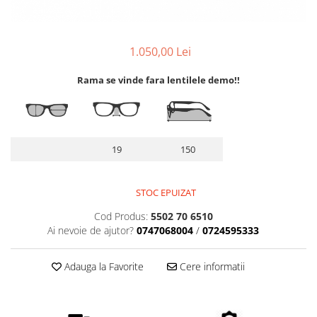
Lentile Subtiate
Patrati
Lentile 1.60
Cat Eye
Lentile 1.67
Butterfly
1.050,00 Lei
Lentile 1.70
Supradimensionati
Lentile 1.74
Rama se vinde fara lentilele demo!!
Browline
Lentile 1.76 AS
Dreptunghiulari
Lentile Heliomate ( Fotocromatice
Ovali
)
Polygonal
19
150
Lentile De Soare cu Dioptrii sau
Trapez
Fara
Material
Lentile cu Antireflex
STOC EPUIZAT
Plastic + Acetat
Lentile Bifocale
Metal
Cod Produs:
5502 70 6510
Lentile Prismatice ( Pentru
Ai nevoie de ajutor?
0747068004
/
0724595333
Titan
Strabism )
Silicon
Lentile destinate Conducatorilor
Adauga la Favorite
Cere informatii
Lemn
Auto
Aur
ESSILOR Stellest
Acetat / Carbon