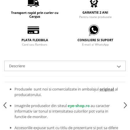
Carbon / Metal
Metal ( Aluminum )
GARANTIE 2 ANI
Transport rapid prin curier cu
Cargus
Pentru toate produsele
Metal + Plastic
Titan + Aur
Titan + silicon
PLATA FLEXIBILA
CONSILIERE SI SUPORT
Ultem
Card sau Ramburs
E-mail si WhatsApp
Brand
Ana Hickmann
Ben.X
Descriere
Blumarine
Carolina Herrera
Cazal
Produsele sunt noi si comercializate in ambalajul
original
al
producatorului.
CK
Converse
Imaginile produselor din siteul
eye-shop.ro
au caracter
Cubista
informativ iar tonul si intensitatea culorilor pot varia in
functie de monitor.
Diesel
Dunhill
Accesoriile expuse sunt cu titlu de prezentare si pot sa difere