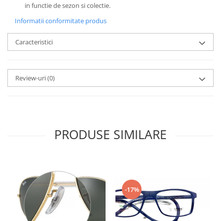
Emporio Armani
in functie de sezon si colectie.
Escada
Informatii conformitate produs
Furla
Caracteristici
Gucci
Guess
Hackett London
Review-uri
(0)
Hugo Boss
J.F.Rey
Jaguar
Jean Louis Bertier
PRODUSE SIMILARE
Just Cavalli
Miraflex
Mondoo
Montblanc
Moonlight
-17%
Nina Ricci
Ocean