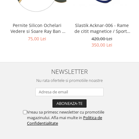
Point
Polaroid
Police
Slastik Acknar-006 - Rame
Pernite Silicon Ochelari
Porsche Design
de citit magnetice / Sport /
Vedere si Soare Ray Ban -
Puma
Rame Ochelari de Vedere
Ray Ban Nose Pads -
420,00 Lei
75,00 Lei
Ray Ban
Slastik
350,00 Lei
Romeo Careye
Silhouette
Slastik
NEWSLETTER
Stepper Titan
Nu rata ofertele si promotiile noastre
Sunfire
Swarovski
Titanflex
TOUS
Vreau sa primesc newsletter cu promotiile
Versace
magazinului. Afla mai multe in
Politica de
Vogue
Confidentialitate
Zeiss