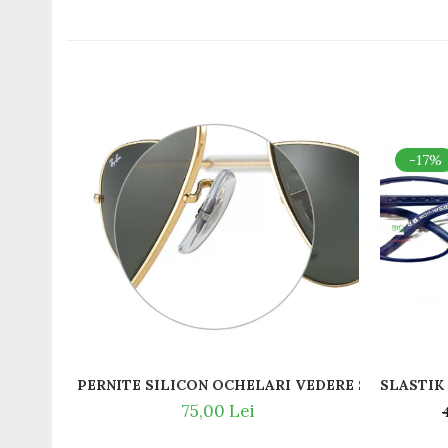
Romeo Careye
Silhouette
Slastik
Stepper Titan
Sunfire
Swarovski
-17%
Titanflex
TOUS
Versace
Vogue
Zeiss
PERNITE SILICON OCHELARI VEDERE SI SOARE RA
75,00 Lei