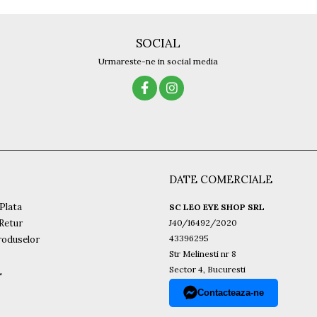
SOCIAL
Urmareste-ne in social media
DATE COMERCIALE
Plata
SC LEO EYE SHOP SRL
 Retur
J40/16492/2020
43396295
roduselor
Str Melinesti nr 8
Sector 4, Bucuresti
L
Contacteaza-ne