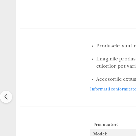
Titan + Aur
Titan + silicon
Ultem
Brand
Ana Hickmann
Ben.X
Produsele sunt n
Blumarine
Imaginile produse
Carolina Herrera
culorilor pot var
Cazal
CK
Accesoriile expus
Converse
Cubista
Informatii conformitat
Diesel
Dunhill
Emporio Armani
Escada
Producator:
Furla
Gucci
Model: