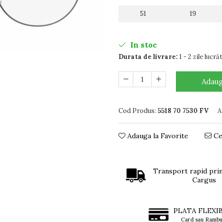
51
19
In stoc
Durata de livrare:
1 - 2 zile lucr
Adaug
Cod Produs:
5518 70 7530 FV
A
Adauga la Favorite
Ce
Transport rapid prin
Cargus
PLATA FLEXI
Card sau Rambu