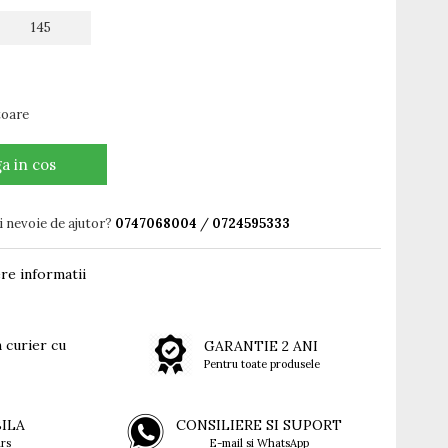
145
ătoare
a in cos
i nevoie de ajutor?
0747068004
/
0724595333
re informatii
 curier cu
GARANTIE 2 ANI
Pentru toate produsele
BILA
CONSILIERE SI SUPORT
rs
E-mail si WhatsApp