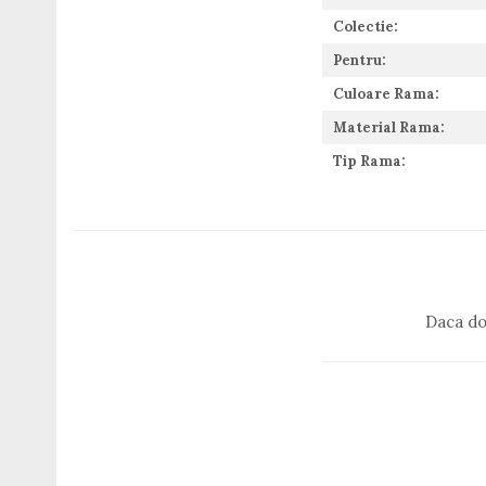
Guess
Colectie:
Hackett London
Pentru:
Hugo Boss
J.F.Rey
Culoare Rama:
Jaguar
Material Rama:
Jean Louis Bertier
Tip Rama:
Just Cavalli
Miraflex
Mondoo
Montblanc
Moonlight
Nina Ricci
Daca do
Ocean
Point
Polaroid
Police
Porsche Design
Puma
Ray Ban