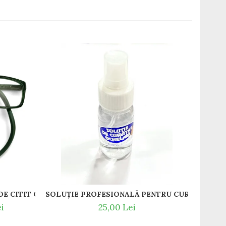
-13
T / RAME OCHELARI DE VEDERE SLASTIK
GREEDO 012 RAME DE CITIT CU SNUR DIN SILICON SI MAGNET LA NAS.
i
25,00 Lei