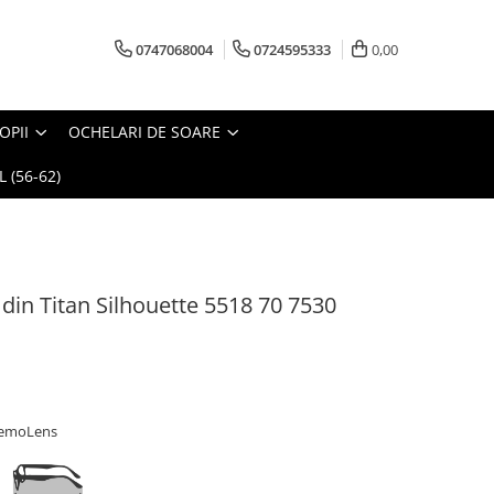
0747068004
0724595333
0,00
OPII
OCHELARI DE SOARE
 (56-62)
din Titan Silhouette 5518 70 7530
 demoLens