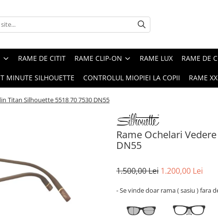
E
RAME DE CITIT
RAME CLIP-ON
RAME LUX
RAME DE C
ST MINUTE SILHOUETTE
CONTROLUL MIOPIEI LA COPII
RAME XXL
in Titan Silhouette 5518 70 7530 DN55
Rame Ochelari Vedere 
DN55
1.500,00 Lei
1.200,00 Lei
- Se vinde doar rama ( sasiu ) fara