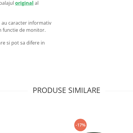
balajul
original
al
o
au caracter informativ
in functie de monitor.
e si pot sa difere in
PRODUSE SIMILARE
-17%