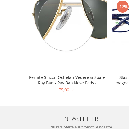
Emporio Armani
-17%
Escada
Furla
Gucci
Guess
Hackett London
Hugo Boss
J.F.Rey
Jaguar
Jean Louis Bertier
Pernite Silicon Ochelari Vedere si Soare
Slastik 
Just Cavalli
Ray Ban - Ray Ban Nose Pads -
magnet
Miraflex
75,00 Lei
Mondoo
Montblanc
Moonlight
Nina Ricci
NEWSLETTER
Ocean
Nu rata ofertele si promotiile noastre