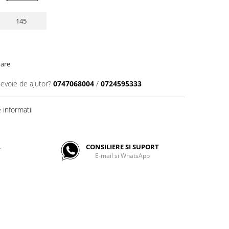
145
oare
nevoie de ajutor?
0747068004
/
0724595333
informatii
A
CONSILIERE SI SUPORT
E-mail si WhatsApp