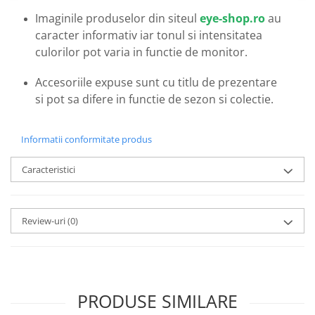
Emporio Armani
Imaginile produselor din siteul
eye-shop.ro
au
Escada
caracter informativ iar tonul si intensitatea
Furla
culorilor pot varia in functie de monitor.
Gucci
Guess
Accesoriile expuse sunt cu titlu de prezentare
si pot sa difere in functie de sezon si colectie.
Hackett London
Hugo Boss
J.F.Rey
Informatii conformitate produs
Jaguar
Caracteristici
Jean Louis Bertier
Just Cavalli
Miraflex
Review-uri
(0)
Mondoo
Montblanc
Moonlight
Nina Ricci
PRODUSE SIMILARE
Ocean