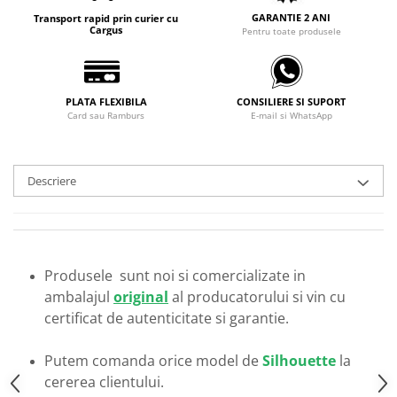
Carbon / Metal
GARANTIE 2 ANI
Transport rapid prin curier cu
Cargus
Pentru toate produsele
Metal ( Aluminum )
Metal + Plastic
Titan + Aur
Titan + silicon
PLATA FLEXIBILA
CONSILIERE SI SUPORT
Card sau Ramburs
E-mail si WhatsApp
Ultem
Brand
Ana Hickmann
Descriere
Ben.X
Blumarine
Carolina Herrera
Cazal
Produsele sunt noi si comercializate in
CK
ambalajul
original
al producatorului si vin cu
Converse
certificat de autenticitate si garantie.
Cubista
Putem comanda orice model de
Silhouette
la
Diesel
cererea clientului.
Dunhill