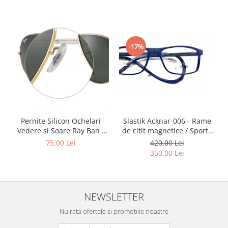
Point
Polaroid
Police
Porsche Design
-17%
Puma
Ray Ban
Romeo Careye
Silhouette
Slastik
Slastik Acknar-006 - Rame
Pernite Silicon Ochelari
Stepper Titan
de citit magnetice / Sport /
Vedere si Soare Ray Ban -
Sunfire
Rame Ochelari de Vedere
Ray Ban Nose Pads -
420,00 Lei
75,00 Lei
Swarovski
Slastik
350,00 Lei
Titanflex
TOUS
Versace
NEWSLETTER
Vogue
Nu rata ofertele si promotiile noastre
Zeiss