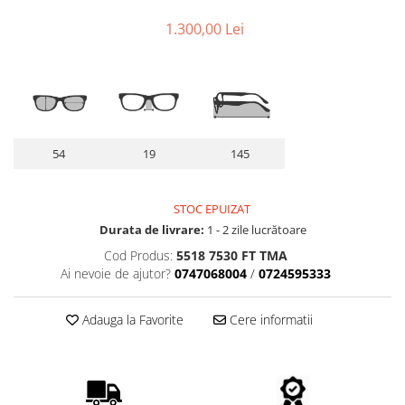
Lentile Subtiate
Patrati
1.300,00 Lei
Lentile 1.60
Cat Eye
Lentile 1.67
Butterfly
Lentile 1.70
Supradimensionati
Lentile 1.74
Browline
Lentile 1.76 AS
Dreptunghiulari
Lentile Heliomate ( Fotocromatice
Ovali
54
19
145
)
Polygonal
Lentile De Soare cu Dioptrii sau
Trapez
STOC EPUIZAT
Fara
Material
Durata de livrare:
1 - 2 zile lucrătoare
Lentile cu Antireflex
Plastic + Acetat
Cod Produs:
5518 7530 FT TMA
Lentile Bifocale
Ai nevoie de ajutor?
0747068004
/
0724595333
Metal
Lentile Prismatice ( Pentru
Titan
Strabism )
Adauga la Favorite
Cere informatii
Silicon
Lentile destinate Conducatorilor
Lemn
Auto
Aur
ESSILOR Stellest
Acetat / Carbon