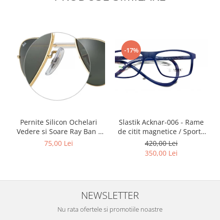
-17%
Slastik Acknar-006 - Rame
Pernite Silicon Ochelari
de citit magnetice / Sport /
Vedere si Soare Ray Ban -
Rame Ochelari de Vedere
Ray Ban Nose Pads -
420,00 Lei
75,00 Lei
Slastik
350,00 Lei
NEWSLETTER
Nu rata ofertele si promotiile noastre