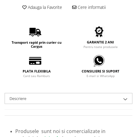
Carbon / Metal
Adauga la Favorite
Cere informatii
Metal ( Aluminum )
Metal + Plastic
Titan + Aur
Titan + silicon
GARANTIE 2 ANI
Transport rapid prin curier cu
Ultem
Cargus
Pentru toate produsele
Brand
Ana Hickmann
Ben.X
PLATA FLEXIBILA
CONSILIERE SI SUPORT
Blumarine
Card sau Ramburs
E-mail si WhatsApp
Carolina Herrera
Cazal
Descriere
CK
Converse
Cubista
Diesel
Produsele sunt noi si comercializate in
Dunhill