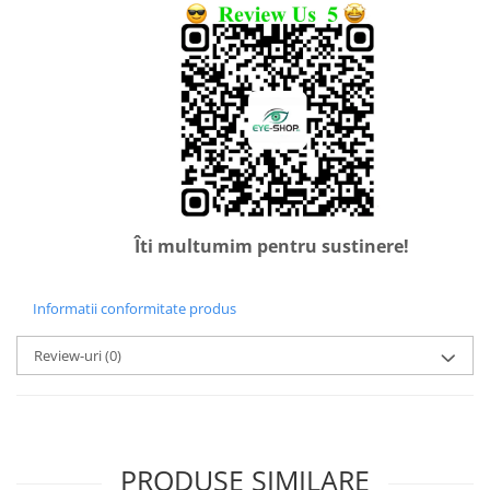
Point
Polaroid
Police
Porsche Design
Puma
Ray Ban
Romeo Careye
Silhouette
Slastik
Îti multumim pentru sustinere!
Stepper Titan
Sunfire
Informatii conformitate produs
Swarovski
Titanflex
Review-uri
(0)
TOUS
Versace
Vogue
Zeiss
PRODUSE SIMILARE