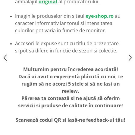
ambalajul
original
al producatorului.
Emporio Armani
Escada
Imaginile produselor din siteul
eye-shop.ro
au
Furla
caracter informativ iar tonul si intensitatea
Gucci
culorilor pot varia in functie de monitor.
Guess
Hackett London
Accesoriile expuse sunt cu titlu de prezentare
Hugo Boss
si pot sa difere in functie de sezon si colectie.
J.F.Rey
Jaguar
Multumim pentru încrederea acordată!
Jean Louis Bertier
Dacă ai avut o experientă plácută cu noi, te
Just Cavalli
rugăm sã ne acorzi 5 stele si sã ne lasi un
Miraflex
review.
Mondoo
Părerea ta conteazã si ne ajutã să oferim
Montblanc
servicii si produse de calitate în continuare!
Moonlight
Scanează codul QR si lasă-ne feedback-ul tău!
Nina Ricci
Ocean