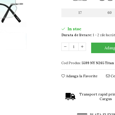
17
60
In stoc
Durata de livrare:
1 - 2 zile lucr
Adaug
Cod Produs:
5599 NY N265 Titan
Adauga la Favorite
Ce
Transport rapid prin
Cargus
PLATA FLEXI