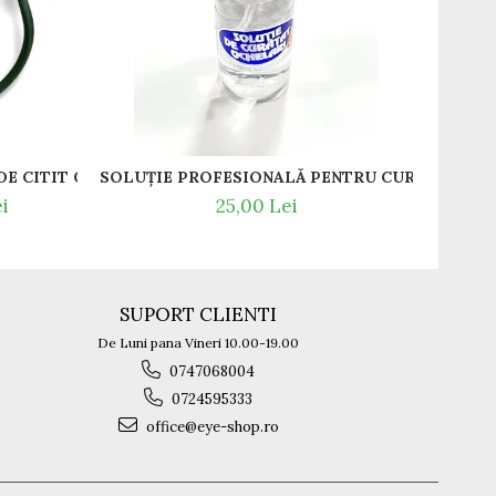
-13
T / RAME OCHELARI DE VEDERE SLASTIK
GREEDO 012 RAME DE CITIT CU SNUR DIN SILICON SI MAGNET LA NAS.
i
25,00 Lei
SUPORT CLIENTI
De Luni pana Vineri 10.00-19.00
0747068004
0724595333
office@eye-shop.ro