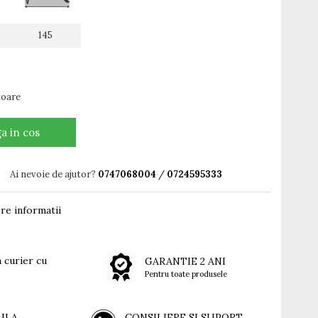
145
ătoare
a in cos
Ai nevoie de ajutor?
0747068004
/
0724595333
re informatii
 curier cu
GARANTIE 2 ANI
Pentru toate produsele
BILA
CONSILIERE SI SUPORT