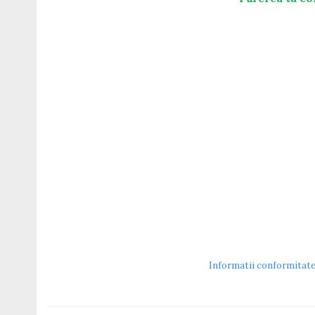
Guess
Hackett London
Hugo Boss
J.F.Rey
Jaguar
Jean Louis Bertier
Just Cavalli
Miraflex
Mondoo
Montblanc
Moonlight
Nina Ricci
Ocean
Point
Polaroid
Police
Informatii conformitat
Porsche Design
Puma
Ray Ban