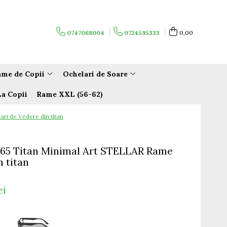
0747068004
0724595333
0,00
me de Copii
Ochelari de Soare
La Copii
Rame XXL (56-62)
i de Vedere din titan
265 Titan Minimal Art STELLAR Rame
 titan
ei