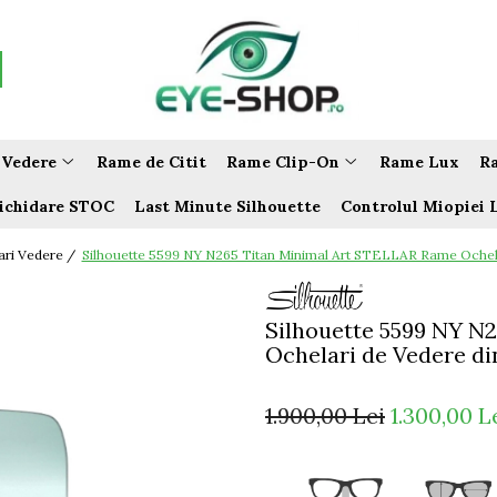
 Vedere
Rame de Citit
Rame Clip-On
Rame Lux
Ra
ichidare STOC
Last Minute Silhouette
Controlul Miopiei 
ri Vedere /
Silhouette 5599 NY N265 Titan Minimal Art STELLAR Rame Ochelar
Silhouette 5599 NY N
Ochelari de Vedere din
1.900,00 Lei
1.300,00 L