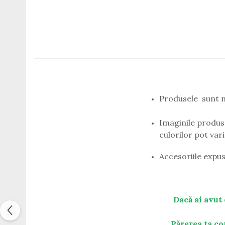
Titan + Aur
Titan + silicon
Ultem
Brand
Ana Hickmann
Ben.X
Blumarine
Produsele sunt n
Carolina Herrera
Cazal
Imaginile produse
CK
culorilor pot var
Converse
Cubista
Accesoriile expus
Diesel
Dunhill
Emporio Armani
Escada
Dacă ai avut 
Furla
Gucci
Părerea ta co