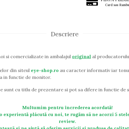
Card sau Rambu
Descriere
oi si comercializate in ambalajul
original
al producatorulu
lor din siteul
eye-shop.ro
au caracter informativ iar tonul
ia in functie de monitor.
e sunt cu titlu de prezentare si pot sa difere in functie de s
Multumim pentru încrederea acordată!
o experientă plácută cu noi, te rugăm sã ne acorzi 5 stele
review.
nteazã si ne ajutã să oferim servicii si produse de calita