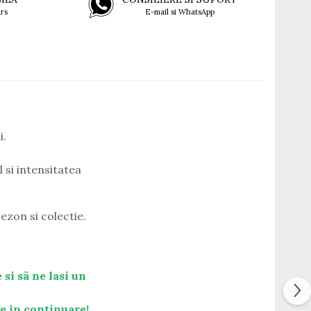
rs
E-mail si WhatsApp
i.
 si intensitatea
ezon si colectie.
 si sã ne lasi un
te în continuare!