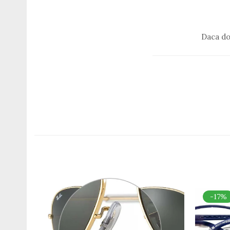
Romeo Careye
Silhouette
Slastik
Daca do
Stepper Titan
Sunfire
Swarovski
Titanflex
TOUS
Versace
Vogue
Zeiss
-17%