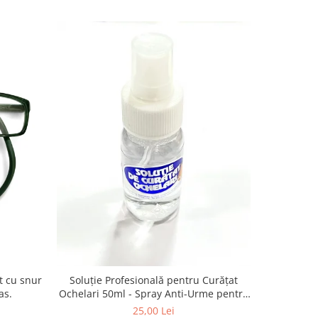
-13%
Vogue VO
Soluție Profesională pentru Curățat
as.
Ochelari 50ml - Spray Anti-Urme pentru
Lentile, Ecrane și Optică 50ml
4
25,00 Lei