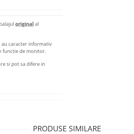
balajul
original
al
o
au caracter informativ
in functie de monitor.
e si pot sa difere in
PRODUSE SIMILARE