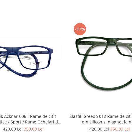
-17%
Slastik Greedo 012 Rame de citit cu snur
Acknar-006 - Rame de citit
din silicon si magnet la n
ice / Sport / Rame Ochelari de
Vedere Slastik
420,00 Lei
350,00 Lei
420,00 Lei
350,00 Lei