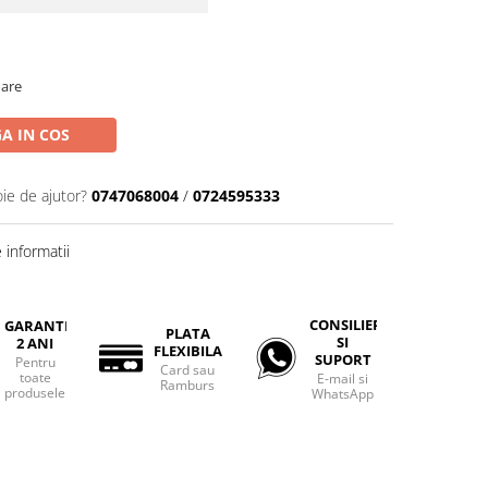
oare
A IN COS
oie de ajutor?
0747068004
/
0724595333
informatii
CONSILIERE
GARANTIE
PLATA
SI
2 ANI
FLEXIBILA
SUPORT
Pentru
Card sau
toate
E-mail si
Ramburs
produsele
WhatsApp