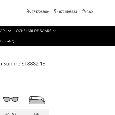
0747068004
0724595333
0,00
OPII
OCHELARI DE SOARE
 (56-62)
n Sunfire ST8882 13
42 53
140