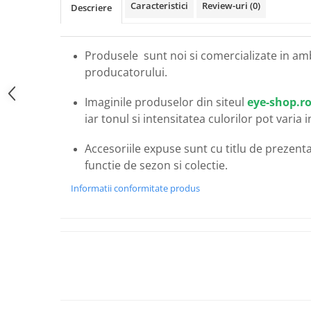
Caracteristici
Review-uri
(0)
Carbon / Metal
Descriere
Metal ( Aluminum )
Metal + Plastic
Produsele sunt noi si comercializate in am
Titan + Aur
producatorului.
Titan + silicon
Ultem
Imaginile produselor din siteul
eye-shop.r
Brand
iar tonul si intensitatea culorilor pot varia 
Ana Hickmann
Accesoriile expuse sunt cu titlu de prezentar
Ben.X
functie de sezon si colectie.
Blumarine
Informatii conformitate produs
Carolina Herrera
Cazal
CK
Converse
Cubista
Diesel
Dunhill