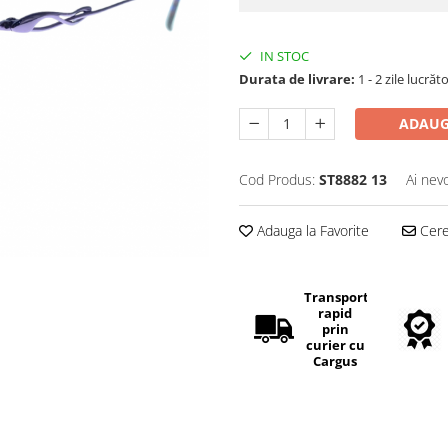
IN STOC
Durata de livrare:
1 - 2 zile lucrăt
ADAUG
Cod Produs:
ST8882 13
Ai nev
Adauga la Favorite
Cere 
Transport
rapid
prin
curier cu
Cargus