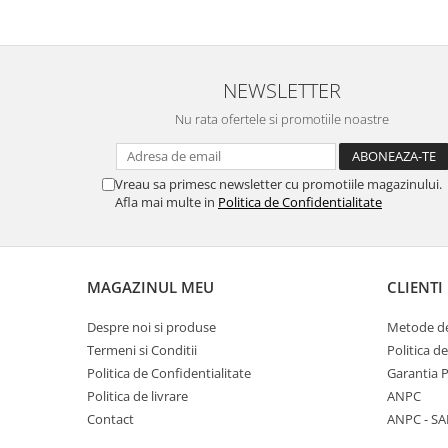
Point
Polaroid
Police
Porsche Design
NEWSLETTER
Puma
Nu rata ofertele si promotiile noastre
Ray Ban
Romeo Careye
Vreau sa primesc newsletter cu promotiile magazinului.
Silhouette
Afla mai multe in
Politica de Confidentialitate
Slastik
Stepper Titan
Sunfire
MAGAZINUL MEU
CLIENTI
Swarovski
Titanflex
Despre noi si produse
Metode de
TOUS
Termeni si Conditii
Politica d
Versace
Politica de Confidentialitate
Garantia 
Vogue
Politica de livrare
ANPC
Contact
ANPC - SA
Zeiss