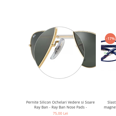
Emporio Armani
Escada
Furla
Gucci
Guess
Hackett London
-17%
Hugo Boss
J.F.Rey
Jaguar
Jean Louis Bertier
Just Cavalli
Miraflex
Mondoo
Montblanc
Moonlight
Pernite Silicon Ochelari Vedere si Soare
Slastik 
Nina Ricci
Ray Ban - Ray Ban Nose Pads -
magnet
Ocean
75,00 Lei