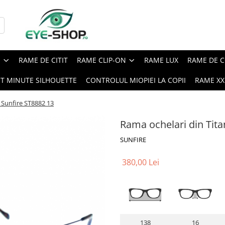
E
RAME DE CITIT
RAME CLIP-ON
RAME LUX
RAME DE C
ST MINUTE SILHOUETTE
CONTROLUL MIOPIEI LA COPII
RAME XXL
 Sunfire ST8882 13
Rama ochelari din Tita
SUNFIRE
380,00 Lei
138
16