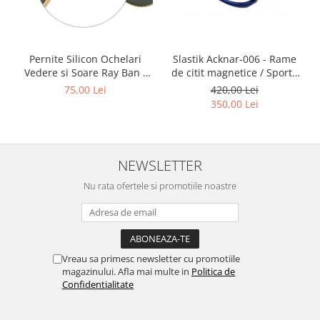
Point
Polaroid
Police
Porsche Design
Slastik Acknar-006 - Rame
Pernite Silicon Ochelari
de citit magnetice / Sport /
Vedere si Soare Ray Ban -
Puma
Rame Ochelari de Vedere
Ray Ban Nose Pads -
420,00 Lei
75,00 Lei
Ray Ban
Slastik
350,00 Lei
Romeo Careye
Silhouette
Slastik
NEWSLETTER
Stepper Titan
Nu rata ofertele si promotiile noastre
Sunfire
Swarovski
Titanflex
TOUS
Vreau sa primesc newsletter cu promotiile
Versace
magazinului. Afla mai multe in
Politica de
Vogue
Confidentialitate
Zeiss