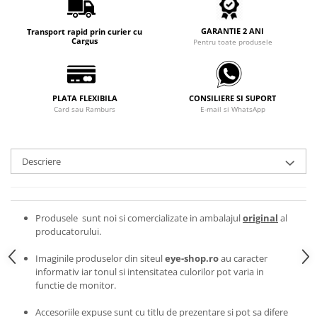
Carbon / Metal
Metal ( Aluminum )
GARANTIE 2 ANI
Transport rapid prin curier cu
Cargus
Pentru toate produsele
Metal + Plastic
Titan + Aur
Titan + silicon
PLATA FLEXIBILA
CONSILIERE SI SUPORT
Ultem
Card sau Ramburs
E-mail si WhatsApp
Brand
Ana Hickmann
Ben.X
Descriere
Blumarine
Carolina Herrera
Cazal
Produsele sunt noi si comercializate in ambalajul
original
al
producatorului.
CK
Converse
Imaginile produselor din siteul
eye-shop.ro
au caracter
Cubista
informativ iar tonul si intensitatea culorilor pot varia in
functie de monitor.
Diesel
Dunhill
Accesoriile expuse sunt cu titlu de prezentare si pot sa difere