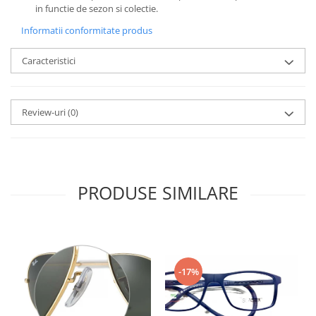
Emporio Armani
in functie de sezon si colectie.
Escada
Informatii conformitate produs
Furla
Caracteristici
Gucci
Guess
Hackett London
Review-uri
(0)
Hugo Boss
J.F.Rey
Jaguar
Jean Louis Bertier
PRODUSE SIMILARE
Just Cavalli
Miraflex
Mondoo
Montblanc
Moonlight
-17%
Nina Ricci
Ocean