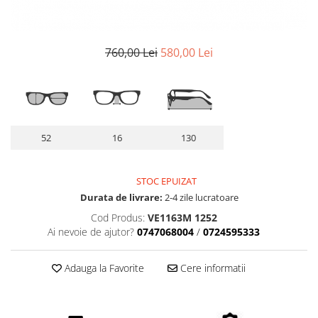
Lentile Subtiate
Patrati
Lentile 1.60
Cat Eye
Lentile 1.67
Butterfly
760,00 Lei
580,00 Lei
Lentile 1.70
Supradimensionati
Lentile 1.74
Browline
Lentile 1.76 AS
Dreptunghiulari
Lentile Heliomate ( Fotocromatice
Ovali
)
Polygonal
52
16
130
Lentile De Soare cu Dioptrii sau
Trapez
Fara
Material
STOC EPUIZAT
Lentile cu Antireflex
Plastic + Acetat
Durata de livrare:
2-4 zile lucratoare
Lentile Bifocale
Metal
Cod Produs:
VE1163M 1252
Lentile Prismatice ( Pentru
Ai nevoie de ajutor?
0747068004
/
0724595333
Titan
Strabism )
Silicon
Lentile destinate Conducatorilor
Adauga la Favorite
Cere informatii
Lemn
Auto
Aur
ESSILOR Stellest
Acetat / Carbon