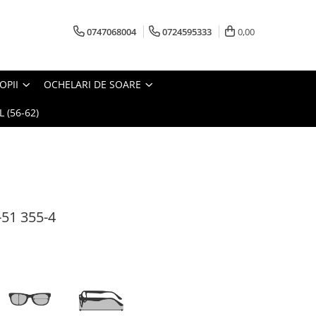
0747068004
0724595333
0,00
OPII
OCHELARI DE SOARE
 (56-62)
51 355-4