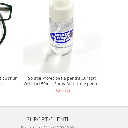
-13%
Vogue VO
Soluție Profesională pentru Curățat
as.
Ochelari 50ml - Spray Anti-Urme pentru
Lentile, Ecrane și Optică 50ml
4
25,00 Lei
SUPORT CLIENTI
De Luni pana Vineri 10.00-19.00