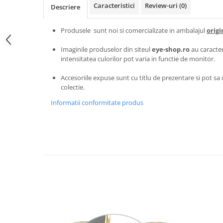
Carbon / Metal
Caracteristici
Review-uri
(0)
Descriere
Metal ( Aluminum )
Produsele sunt noi si comercializate in ambalajul
origi
Metal + Plastic
Titan + Aur
Imaginile produselor din siteul
eye-shop.ro
au caracter
Titan + silicon
intensitatea culorilor pot varia in functie de monitor.
Ultem
Accesoriile expuse sunt cu titlu de prezentare si pot sa d
Brand
colectie.
Ana Hickmann
Informatii conformitate produs
Ben.X
Blumarine
Carolina Herrera
Cazal
CK
Converse
Cubista
Diesel
Dunhill