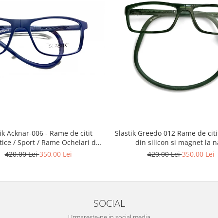
Slastik Greedo 012 Rame de citit cu snur
Acknar-006 - Rame de citit
din silicon si magnet la n
ice / Sport / Rame Ochelari de
Vedere Slastik
420,00 Lei
350,00 Lei
420,00 Lei
350,00 Lei
SOCIAL
Urmareste-ne in social media