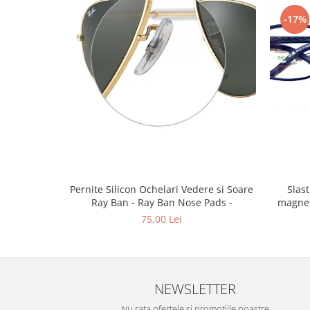
Emporio Armani
-17%
Escada
Furla
Gucci
Guess
Hackett London
Hugo Boss
J.F.Rey
Jaguar
Jean Louis Bertier
Just Cavalli
Pernite Silicon Ochelari Vedere si Soare
Slastik 
Ray Ban - Ray Ban Nose Pads -
magnet
Miraflex
75,00 Lei
Mondoo
Montblanc
Moonlight
Nina Ricci
NEWSLETTER
Ocean
Nu rata ofertele si promotiile noastre