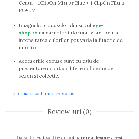
Ceata + 1ClipOn Mirror Blue + 1 ClipOn Filtru
Romeo Careye
PC+UV
Silhouette
Slastik
Imaginile produselor din siteul
eye-
Stepper Titan
shop.ro
au caracter informativ iar tonul si
Sunfire
intensitatea culorilor pot varia in functie de
Swarovski
monitor.
Titanflex
TOUS
Accesoriile expuse sunt cu titlu de
Versace
prezentare si pot sa difere in functie de
Vogue
sezon si colectie.
Zeiss
Informatii conformitate produs
Review-uri
(0)
Daca doresti sa iti exprimi parerea despre acest