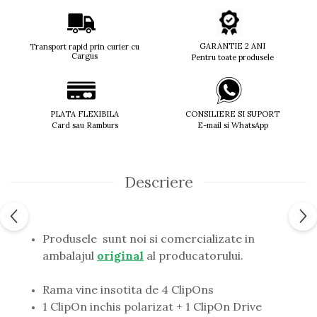
Guess
Hackett London
Hugo Boss
GARANTIE 2 ANI
Transport rapid prin curier cu
Cargus
Pentru toate produsele
J.F.Rey
Jaguar
Jean Louis Bertier
Just Cavalli
PLATA FLEXIBILA
CONSILIERE SI SUPORT
Card sau Ramburs
E-mail si WhatsApp
Miraflex
Mondoo
Montblanc
Moonlight
Descriere
Nina Ricci
Ocean
Point
Produsele sunt noi si comercializate in
Polaroid
ambalajul
original
al producatorului.
Police
Porsche Design
Rama vine insotita de 4 ClipOns
Puma
1 ClipOn inchis polarizat + 1 ClipOn Drive
Ray Ban