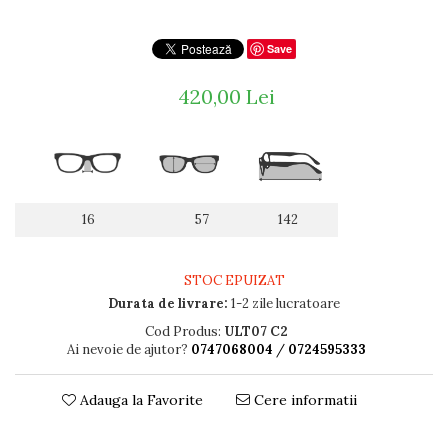
Titan + Aur
Titan + silicon
Save
Ultem
420,00 Lei
Brand
Ana Hickmann
Ben.X
Blumarine
Carolina Herrera
16
57
142
Cazal
CK
Converse
STOC EPUIZAT
Cubista
Durata de livrare:
1-2 zile lucratoare
Diesel
Cod Produs:
ULT07 C2
Dunhill
Ai nevoie de ajutor?
0747068004
/
0724595333
Emporio Armani
Escada
Adauga la Favorite
Cere informatii
Furla
Gucci