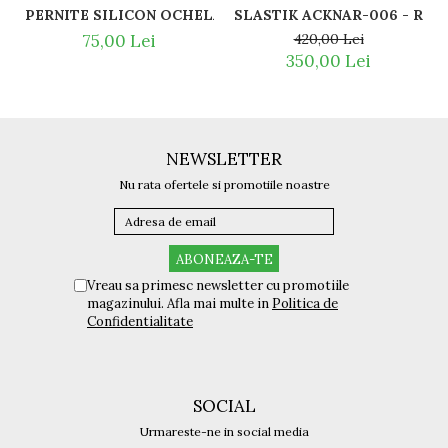
SLASTI
PERNITE SILICON OCHELARI VEDERE SI SOARE RAY BAN 
420,00 Lei
75,00 Lei
350,00 Lei
NEWSLETTER
Nu rata ofertele si promotiile noastre
Vreau sa primesc newsletter cu promotiile
magazinului. Afla mai multe in
Politica de
Confidentialitate
SOCIAL
Urmareste-ne in social media