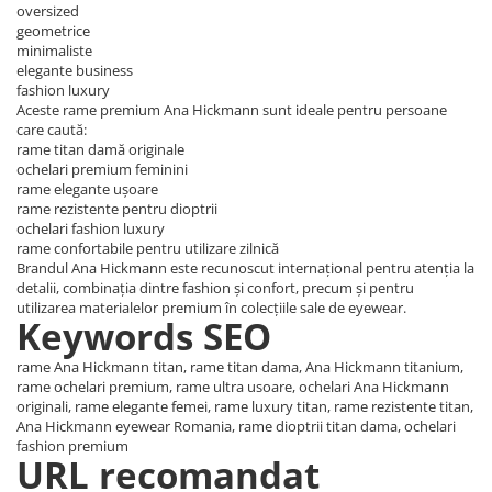
oversized
Emporio Armani
geometrice
Escada
minimaliste
Furla
elegante business
fashion luxury
Gucci
Aceste rame premium Ana Hickmann sunt ideale pentru persoane
Guess
care caută:
rame titan damă originale
Hackett London
ochelari premium feminini
Hugo Boss
rame elegante ușoare
rame rezistente pentru dioptrii
J.F.Rey
ochelari fashion luxury
Jaguar
rame confortabile pentru utilizare zilnică
Brandul Ana Hickmann este recunoscut internațional pentru atenția la
Jean Louis Bertier
detalii, combinația dintre fashion și confort, precum și pentru
Just Cavalli
utilizarea materialelor premium în colecțiile sale de eyewear.
Keywords SEO
Miraflex
Mondoo
rame Ana Hickmann titan, rame titan dama, Ana Hickmann titanium,
Montblanc
rame ochelari premium, rame ultra usoare, ochelari Ana Hickmann
originali, rame elegante femei, rame luxury titan, rame rezistente titan,
Moonlight
Ana Hickmann eyewear Romania, rame dioptrii titan dama, ochelari
Nina Ricci
fashion premium
URL recomandat
Ocean