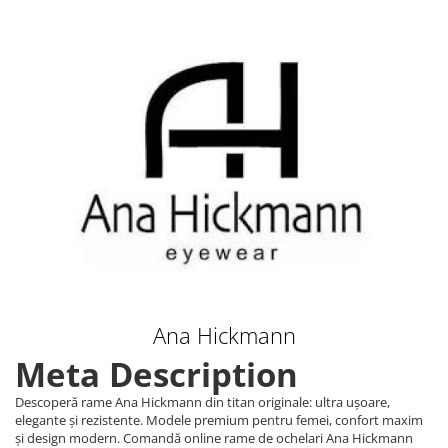
Lentile Subtiate
Patrati
Lentile 1.60
Cat Eye
Lentile 1.67
Butterfly
Lentile 1.70
Supradimensionati
Lentile 1.74
Browline
Lentile 1.76 AS
Dreptunghiulari
Lentile Heliomate ( Fotocromatice
Ovali
)
Polygonal
Lentile De Soare cu Dioptrii sau
Trapez
Fara
Material
Lentile cu Antireflex
Plastic + Acetat
Lentile Bifocale
Metal
Lentile Prismatice ( Pentru
Ana Hickmann
Titan
Strabism )
Silicon
Meta Description
Lentile destinate Conducatorilor
Lemn
Auto
Descoperă rame Ana Hickmann din titan originale: ultra ușoare,
Aur
elegante și rezistente. Modele premium pentru femei, confort maxim
ESSILOR Stellest
Acetat / Carbon
și design modern. Comandă online rame de ochelari Ana Hickmann