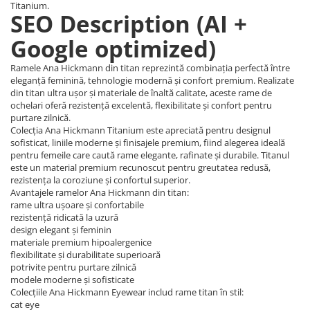
Titanium.
Carbon / Metal
SEO Description (AI +
Metal ( Aluminum )
Google optimized)
Metal + Plastic
Titan + Aur
Ramele Ana Hickmann din titan reprezintă combinația perfectă între
Titan + silicon
eleganță feminină, tehnologie modernă și confort premium. Realizate
din titan ultra ușor și materiale de înaltă calitate, aceste rame de
Ultem
ochelari oferă rezistență excelentă, flexibilitate și confort pentru
Brand
purtare zilnică.
Colecția Ana Hickmann Titanium este apreciată pentru designul
Ana Hickmann
sofisticat, liniile moderne și finisajele premium, fiind alegerea ideală
pentru femeile care caută rame elegante, rafinate și durabile. Titanul
Ben.X
este un material premium recunoscut pentru greutatea redusă,
Blumarine
rezistența la coroziune și confortul superior.
Carolina Herrera
Avantajele ramelor Ana Hickmann din titan:
rame ultra ușoare și confortabile
Cazal
rezistență ridicată la uzură
CK
design elegant și feminin
materiale premium hipoalergenice
Converse
flexibilitate și durabilitate superioară
Cubista
potrivite pentru purtare zilnică
modele moderne și sofisticate
Diesel
Colecțiile Ana Hickmann Eyewear includ rame titan în stil:
Dunhill
cat eye